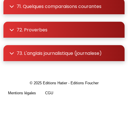
71. Quelques comparaisons courantes
72. Proverbes
73. L'anglais journalistique (journalese)
© 2025 Editions Hatier - Editions Foucher
Pied de page
Mentions légales
CGU