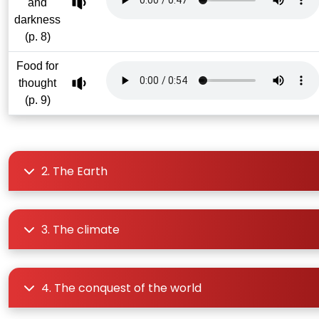
and
darkness
(p. 8)
Food for
thought
(p. 9)
2. The Earth
3. The climate
4. The conquest of the world