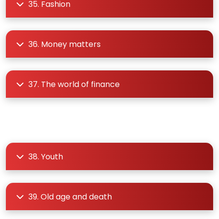
35. Fashion
36. Money matters
37. The world of finance
38. Youth
39. Old age and death