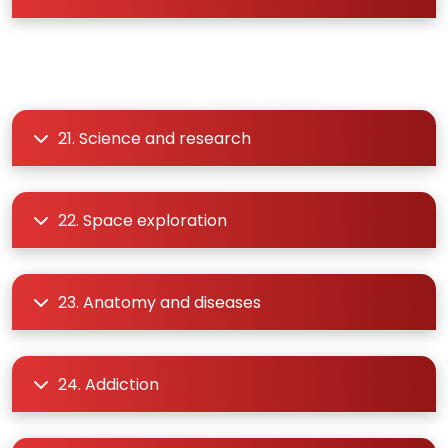
21. Science and research
22. Space exploration
23. Anatomy and diseases
24. Addiction